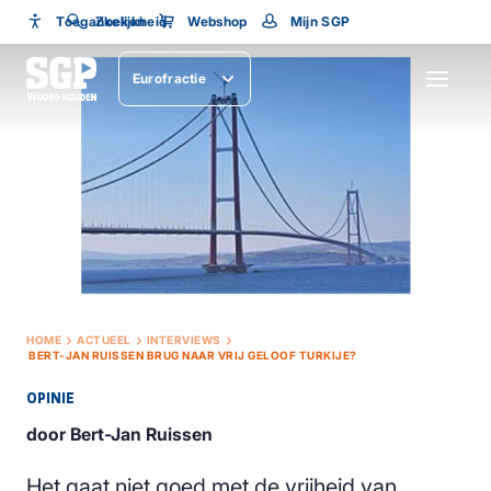
Toegankelijkheid
Toegankelijkheid
Zoeken
Webshop
Mijn SGP
Lettergrootte
Eurofractie
SLUITEN
HOME
ACTUEEL
INTERVIEWS
BERT-JAN RUISSEN BRUG NAAR VRIJ GELOOF TURKIJE?
OPINIE
door Bert-Jan Ruissen
Het gaat niet goed met de vrijheid van