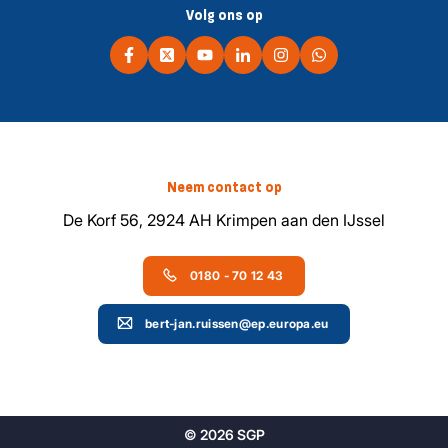
Volg ons op
Neem contact op
De Korf 56, 2924 AH Krimpen aan den IJssel
0180 - 70 12 43
bert-jan.ruissen@ep.europa.eu
© 2026 SGP