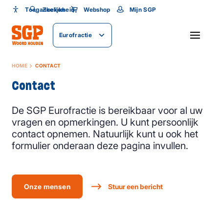
Toegankelijkheid
Toegankelijkheid
Zoeken
Webshop
Mijn SGP
Lettergrootte
Eurofractie
SLUITEN
HOME
CONTACT
Contact
De SGP Eurofractie is bereikbaar voor al uw
vragen en opmerkingen. U kunt persoonlijk
contact opnemen. Natuurlijk kunt u ook het
formulier onderaan deze pagina invullen.
Onze mensen
Stuur een bericht