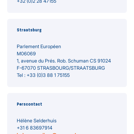
+32 (0)2 28 47155
Straatsburg
Parlement Européen
M06069
1, avenue du Prés. Rob. Schuman CS 91024
F-67070 STRASBOURG/STRAATSBURG
Tel : +33 (0)3 88 1 75155
Perscontact
Hélène Selderhuis
+31 6 83697914