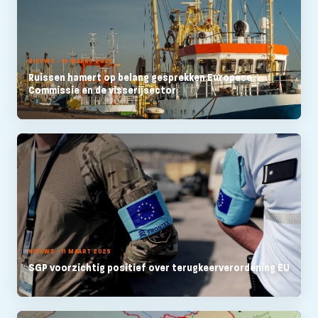
NIEUWS - 18 MAART 2025
Ruissen hamert op belang gesprekken Europese
Commissie en de visserijsector
NIEUWS - 11 MAART 2025
SGP voorzichtig positief over terugkeerverordening EU