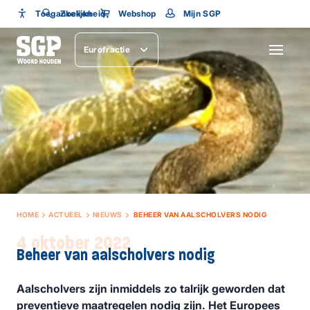
Toegankelijkheid
Toegankelijkheid
Zoeken
Webshop
Mijn SGP
Lettergrootte
Eurofractie
SLUITEN
HOME
ACTUEEL
NIEUWS
BEHEER VAN AALSCHOLVERS NODIG
4 oktober 2022
Beheer van aalscholvers nodig
Aalscholvers zijn inmiddels zo talrijk geworden dat
preventieve maatregelen nodig zijn. Het Europees