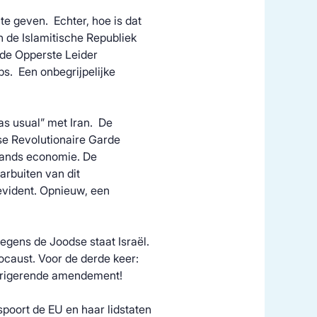
 te geven. Echter, hoe is dat
n de Islamitische Republiek
 de Opperste Leider
s. Een onbegrijpelijke
as usual” met Iran. De
nse Revolutionaire Garde
 lands economie. De
aarbuiten van dit
 evident. Opnieuw, een
jegens de Joodse staat Israël.
ocaust. Voor de derde keer:
corrigerende amendement!
spoort de EU en haar lidstaten