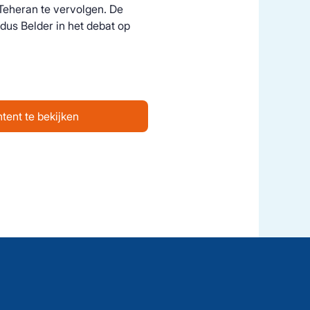
 Teheran te vervolgen. De
ldus Belder in het debat op
tent te bekijken