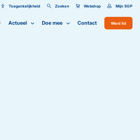
Toegankelijkheid
Zoeken
Webshop
Mijn SGP
Toegankelijkheid
Actueel
Doe mee
Contact
Word lid
Lettergrootte