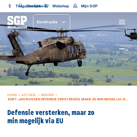
Toegankelijkheid
Toegankelijkheid
Zoeken
Webshop
Mijn SGP
Lettergrootte
Eurofractie
SLUITEN
HOME
ACTUEEL
NIEUWS
BERT-JAN RUISSEN DEFENSIE VERSTERKEN, MAAR ZO MIN MOGELIJK VIA DE EU
Defensie versterken, maar zo
min mogelijk via EU