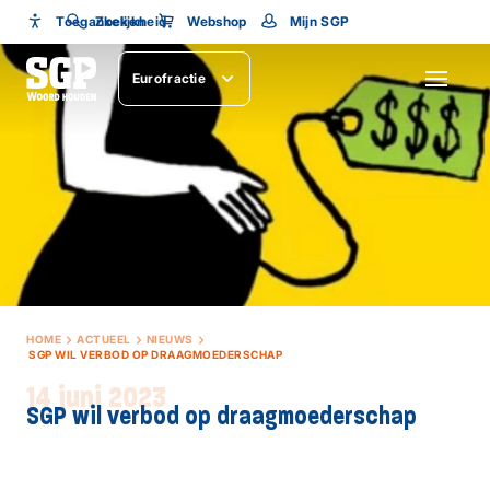
Toegankelijkheid
Toegankelijkheid
Zoeken
Webshop
Mijn SGP
Lettergrootte
Eurofractie
SLUITEN
HOME
ACTUEEL
NIEUWS
SGP WIL VERBOD OP DRAAGMOEDERSCHAP
14 juni 2023
SGP wil verbod op draagmoederschap