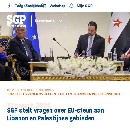
Toegankelijkheid
Toegankelijkheid
Zoeken
Webshop
Mijn SGP
Lettergrootte
Eurofractie
SLUITEN
HOME
ACTUEEL
NIEUWS
SGP STELT VRAGEN OVER EU-STEUN AAN LIBANON EN PALESTIJNSE GEBIEDEN
31 maart 2026
SGP stelt vragen over EU-steun aan
Libanon en Palestijnse gebieden