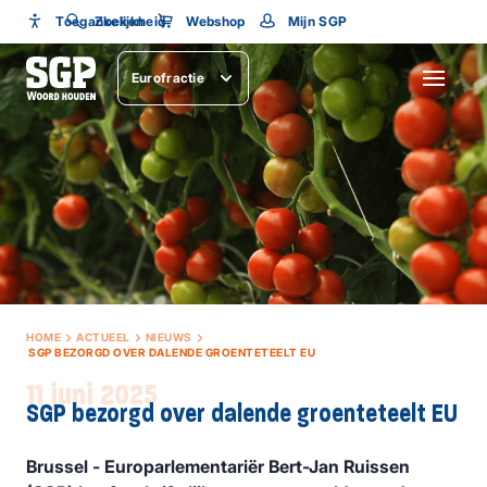
Toegankelijkheid
Toegankelijkheid
Zoeken
Webshop
Mijn SGP
Lettergrootte
Eurofractie
SLUITEN
HOME
ACTUEEL
NIEUWS
SGP BEZORGD OVER DALENDE GROENTETEELT EU
11 juni 2025
SGP bezorgd over dalende groenteteelt EU
Brussel - Europarlementariër Bert-Jan Ruissen