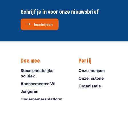
Schrijf je in voor onze nieuwsbrief
Inschrijven
Doe mee
Partij
Steun christelijke
Onze mensen
politiek
Onze historie
Abonnementen WI
Organisatie
Jongeren
Ondernemers­platform
Doneer
Werken bij SGP