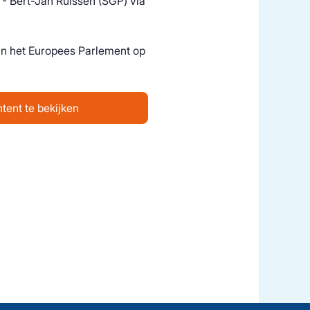
! - Bert-Jan Ruissen (SGP) via
a in het Europees Parlement op
tent te bekijken