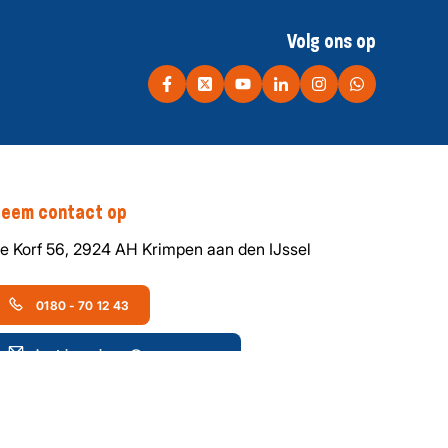
Volg ons op
eem contact op
e Korf 56, 2924 AH Krimpen aan den IJssel
0180 - 70 12 43
bert-jan.ruissen@ep.europa.eu