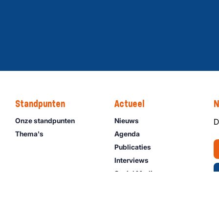
Standpunten
Actueel
N
Onze standpunten
Nieuws
D
Thema's
Agenda
Publicaties
Interviews
Social Media
Video’s