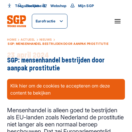
Toegankelijkheid
Toegankelijkheid
Zoeken
Webshop
Mijn SGP
Lettergrootte
Eurofractie
SLUITEN
HOME
ACTUEEL
NIEUWS
SGP: MENSENHANDEL BESTRIJDEN DOOR AANPAK PROSTITUTIE
23 april 2024
SGP: mensenhandel bestrijden door
aanpak prostitutie
Klik hier om de cookies te accepteren om deze
content te bekijken
Mensenhandel is alleen goed te bestrijden
als EU-landen zoals Nederland de prostitutie
niet langer als een normaal beroep
beschouwen. Dat zei Europarlementslid