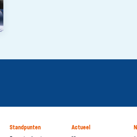
Standpunten
Actueel
N