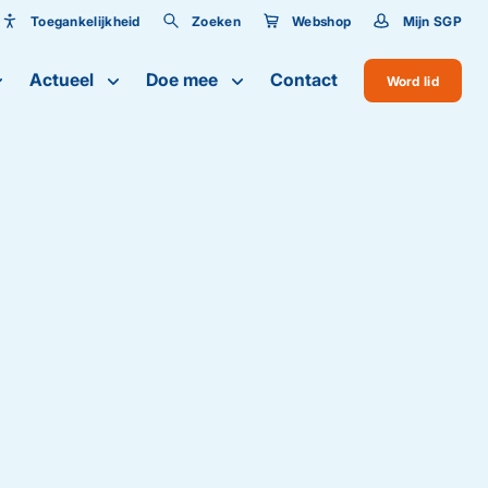
Toegankelijkheid
Zoeken
Webshop
Mijn SGP
Toegankelijkheid
Actueel
Doe mee
Contact
Word lid
Lettergrootte