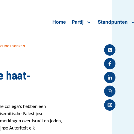
Home
Partij
Standpunten
-SCHOOLBOEKEN
e haat-
se collega's
hebben een
semitische Palestijnse
merkingen ov
er Israël en joden,
jnse Autoriteit elk