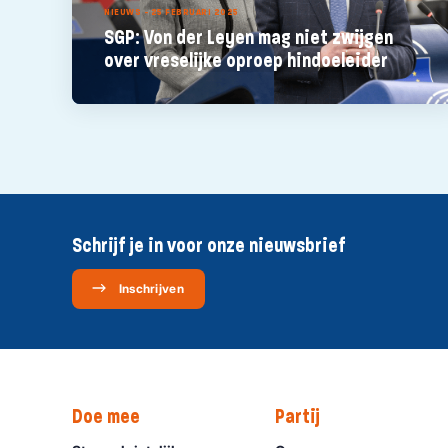
NIEUWS - 25 FEBRUARI 2025
SGP: Von der Leyen mag niet zwijgen
over vreselijke oproep hindoeleider
Schrijf je in voor onze nieuwsbrief
Inschrijven
Doe mee
Partij