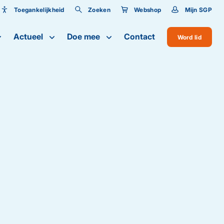
Toegankelijkheid
Zoeken
Webshop
Mijn SGP
Toegankelijkheid
Actueel
Doe mee
Contact
Word lid
Lettergrootte