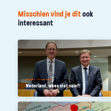
Misschien vind je dit
ook
interessant
NIEUWS - 12 JUNI 2025
Nederland, wees niet naïef!