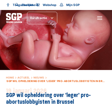
Toegankelijkheid
Toegankelijkheid
Zoeken
Webshop
Mijn SGP
Lettergrootte
Eurofractie
SLUITEN
HOME
ACTUEEL
NIEUWS
SGP WIL OPHELDERING OVER 'LEGER' PRO-ABORTUSLOBBYISTEN IN BRUSSEL
19 januari 2026
SGP wil opheldering over 'leger' pro-
abortuslobbyisten in Brussel