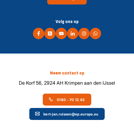
Volg ons op
Neem contact op
De Korf 56, 2924 AH Krimpen aan den IJssel
0180 - 70 12 43
bert-jan.ruissen@ep.europa.eu