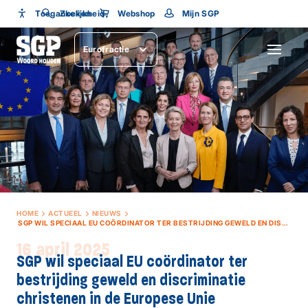
Toegankelijkheid
Toegankelijkheid
Zoeken
Webshop
Mijn SGP
Lettergrootte
Eurofractie
SLUITEN
HOME
ACTUEEL
NIEUWS
SGP WIL SPECIAAL EU COÖRDINATOR TER BESTRIJDING GEWELD EN DISCRIMINATIE CHRISTENEN IN DE EUROPESE UNIE
16 april 2025
SGP wil speciaal EU coördinator ter
bestrijding geweld en discriminatie
christenen in de Europese Unie