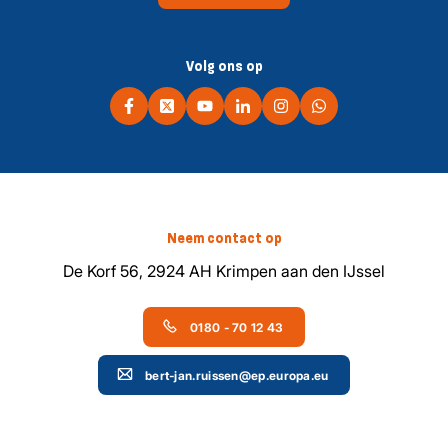
Volg ons op
Neem contact op
De Korf 56, 2924 AH Krimpen aan den IJssel
0180 - 70 12 43
bert-jan.ruissen@ep.europa.eu