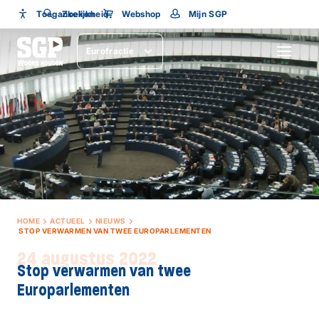
Toegankelijkheid
Toegankelijkheid
Zoeken
Webshop
Mijn SGP
Lettergrootte
Eurofractie
SLUITEN
HOME
ACTUEEL
NIEUWS
STOP VERWARMEN VAN TWEE EUROPARLEMENTEN
24 augustus 2022
Stop verwarmen van twee
Europarlementen