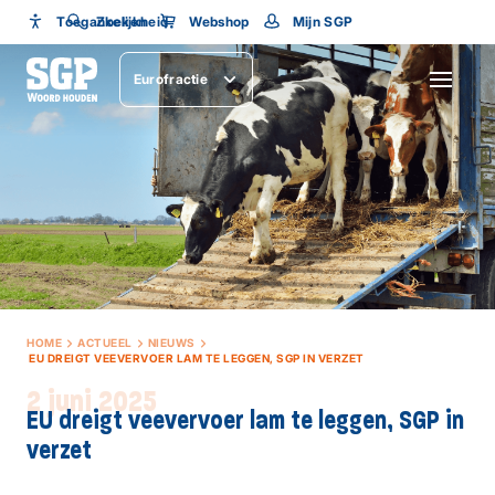
Toegankelijkheid
Toegankelijkheid
Zoeken
Webshop
Mijn SGP
Lettergrootte
Eurofractie
SLUITEN
HOME
ACTUEEL
NIEUWS
EU DREIGT VEEVERVOER LAM TE LEGGEN, SGP IN VERZET
2 juni 2025
EU dreigt veevervoer lam te leggen, SGP in
verzet