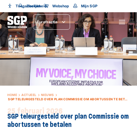
Toegankelijkheid
Toegankelijkheid
Zoeken
Webshop
Mijn SGP
Lettergrootte
Eurofractie
SLUITEN
HOME
ACTUEEL
NIEUWS
SGP TELEURGESTELD OVER PLAN COMMISSIE OM ABORTUSSEN TE BETALEN
25 februari 2026
SGP teleurgesteld over plan Commissie om
abortussen te betalen